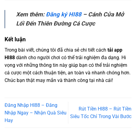
Xem thêm:
Đăng ký HI88
– Cánh Cửa Mở
Lối Đến Thiên Đường Cá Cược
Kết luận
Trong bài viết, chúng tôi đã chia sẻ chi tiết cách
tải app
HI88
dành cho người chơi có thể trải nghiệm đa dạng. Hi
vọng với những thông tin này giúp bạn có thể trải nghiệm
cá cược một cách thuận tiện, an toàn và nhanh chóng hơn.
Chúc bạn thật may mắn và thành công tại nhà cái!
Đăng Nhập HI88 – Đăng
Rút Tiền HI88 – Rút Tiền
Nhập Ngay – Nhận Quà Siêu
Siêu Tốc Chỉ Trong Vài Bước
Hay