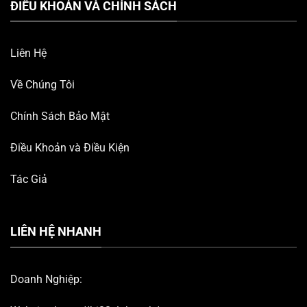
ĐIỀU KHOẢN VÀ CHÍNH SÁCH
Liên Hệ
Về Chúng Tôi
Chính Sách Bảo Mật
Điều Khoản và Điều Kiện
Tác Giả
LIÊN HỆ NHANH
Doanh Nghiệp: