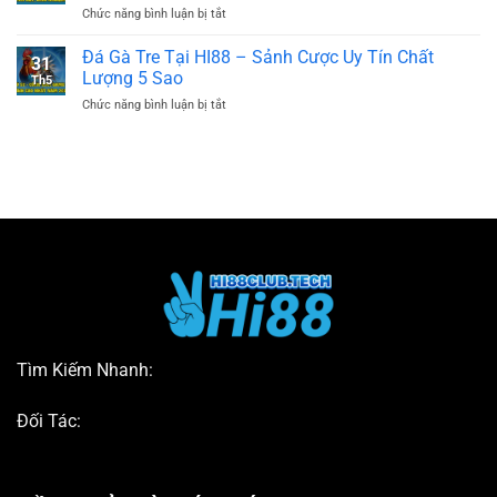
–
ở
Chức năng bình luận bị tắt
–
Bí
Đá
Tìm
Quyết
Gà
Đá Gà Tre Tại HI88 – Sảnh Cược Uy Tín Chất
Hiểu
Từ
31
Cựa
Tất
Lượng 5 Sao
Chuyên
Th5
Sắt
Cả
Gia
ở
Chức năng bình luận bị tắt
–
Những
Đá
Tìm
Điều
Gà
Hiểu
Kê
Tre
Hình
Thủ
Tại
Thức
Cần
HI88
Nổi
Biết
–
Bật,
Sảnh
Kinh
Cược
Nghiệm
Uy
Tín
Chất
Lượng
5
Tìm Kiếm Nhanh:
Sao
Đối Tác: