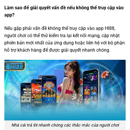
Làm sao để giải quyết vấn đề nếu không thể truy cập vào
app?
Nếu gặp phải vấn đề không thể truy cập vào app HI88,
người chơi có thể thử kiểm tra lại kết nối mạng, cập nhật
phiên bản mới nhất của ứng dụng hoặc liên hệ với bộ phận
hỗ trợ khách hàng để được giải quyết nhanh chóng.
Nhà cái trả lời nhanh chóng các thắc mắc của người chơi