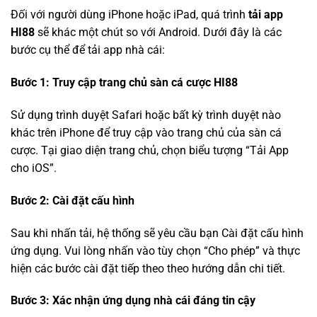
Đối với người dùng iPhone hoặc iPad, quá trình
tải app
HI88
sẽ khác một chút so với Android. Dưới đây là các
bước cụ thể để tải app nhà cái:
Bước 1: Truy cập trang chủ sàn cá cược HI88
Sử dụng trình duyệt Safari hoặc bất kỳ trình duyệt nào
khác trên iPhone để truy cập vào trang chủ của sàn cá
cược. Tại giao diện trang chủ, chọn biểu tượng “Tải App
cho iOS”.
Bước 2: Cài đặt cấu hình
Sau khi nhấn tải, hệ thống sẽ yêu cầu bạn Cài đặt cấu hình
ứng dụng. Vui lòng nhấn vào tùy chọn “Cho phép” và thực
hiện các bước cài đặt tiếp theo theo hướng dẫn chi tiết.
Bước 3: Xác nhận ứng dụng nhà cái đáng tin cậy