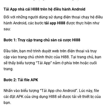
Tải App nhà cái HI88 trên hệ điều hành Android
Đối với những người dùng sử dụng điện thoại chạy hệ điều
hành Android, các bước
tải app HI88
được thực hiện như
sau:
Bước 1: Truy cập trang chủ sàn cá cược HI88
Đầu tiên, bạn mở trình duyệt web trên điện thoại và truy
cập vào trang chủ chính thức của HI88. Tại trang chủ, bạn
sẽ thấy biểu tượng “Tải App” nằm ở phía trên hoặc cuối
trang.
Bước 2: Tải file APK
Nhấn vào biểu tượng “Tải App cho Android”. Lúc này, file
cài đặt APK của ứng dụng HI88 sẽ được tải về thiết bị của
bạn.