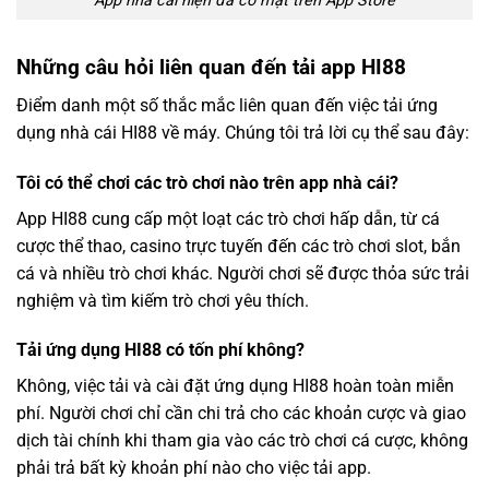
App nhà cái hiện đã có mặt trên App Store
Những câu hỏi liên quan đến tải app HI88
Điểm danh một số thắc mắc liên quan đến việc tải ứng
dụng nhà cái HI88 về máy. Chúng tôi trả lời cụ thể sau đây:
Tôi có thể chơi các trò chơi nào trên app nhà cái?
App HI88 cung cấp một loạt các trò chơi hấp dẫn, từ cá
cược thể thao, casino trực tuyến đến các trò chơi slot, bắn
cá và nhiều trò chơi khác. Người chơi sẽ được thỏa sức trải
nghiệm và tìm kiếm trò chơi yêu thích.
Tải ứng dụng HI88 có tốn phí không?
Không, việc tải và cài đặt ứng dụng HI88 hoàn toàn miễn
phí. Người chơi chỉ cần chi trả cho các khoản cược và giao
dịch tài chính khi tham gia vào các trò chơi cá cược, không
phải trả bất kỳ khoản phí nào cho việc tải app.