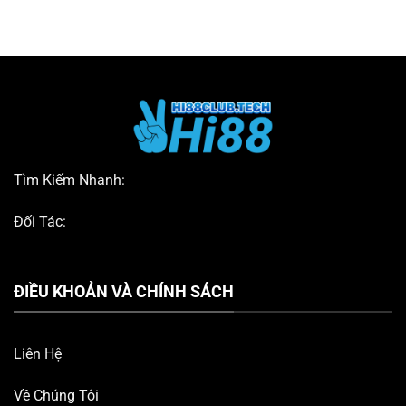
Tre
Hình
Thủ
Tại
Thức
Cần
HI88
Nổi
Biết
–
Bật,
Sảnh
Kinh
Cược
Nghiệm
Uy
Tín
Chất
Lượng
5
Tìm Kiếm Nhanh:
Sao
Đối Tác:
ĐIỀU KHOẢN VÀ CHÍNH SÁCH
Liên Hệ
Về Chúng Tôi