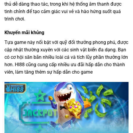
thủ dễ dàng thao tác, trong khi hệ thống âm thanh được
tinh chỉnh để tạo cảm giác vui vẻ và hào hứng suốt quá
trình chơi.
Khuyến mãi khủng
Tựa game này nổi bật với quỹ đổi thưởng phong phú, được
cập nhật thường xuyên với các sinh vật biển đa dạng. Bạn
có cơ hội săn bắn nhiều loài cá và tích lũy phần thưởng lớn
hơn. HI88 cũng cung cấp nhiều ưu đãi hấp dẫn cho thành
viên, làm tăng thêm sự hấp dẫn cho game